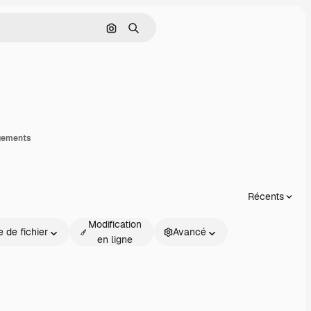
Rechercher par image
Rechercher
rtager
gements
Récents
Modification
 de fichier
Avancé
en ligne