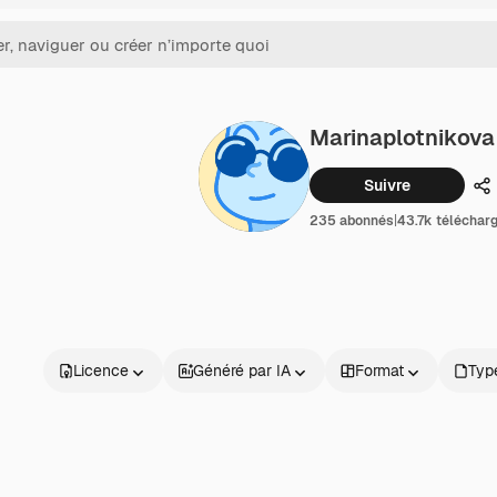
Marinaplotnikova
Suivre
Pa
235 abonnés
|
43.7k téléchar
Licence
Généré par IA
Format
Type