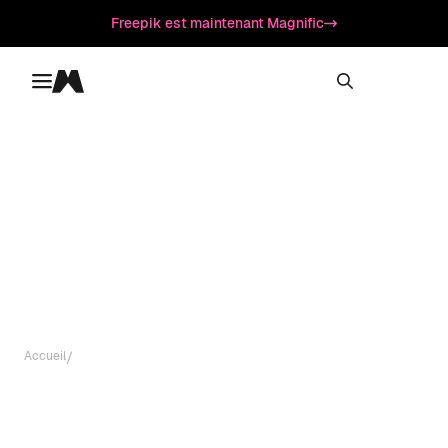
Freepik est maintenant Magnific
Toggle menu
Magnific
/
Accueil
Appli Magnific IA
Application Magnific :
créez facilement des