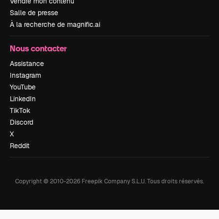
Vendre mon contenu
Salle de presse
À la recherche de magnific.ai
Nous contacter
Assistance
Instagram
YouTube
LinkedIn
TikTok
Discord
X
Reddit
Copyright © 2010-
2026
Freepik Company S.L.U.
Tous droits réservés
.