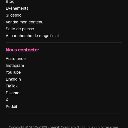
Blog
Événements
Slidesgo
Vendre mon contenu
Salle de presse
À la recherche de magnific.ai
Nous contacter
Assistance
Instagram
YouTube
LinkedIn
TikTok
Discord
X
Reddit
Copyright © 2010-
2026
Freepik Company S.L.U.
Tous droits réservés
.