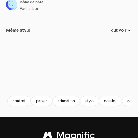
Icône de note
Radhe Icon
Même style
Tout voir
contrat
papier
éducation
stylo
dossier
docu