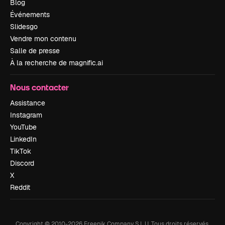
Blog
Événements
Slidesgo
Vendre mon contenu
Salle de presse
À la recherche de magnific.ai
Nous contacter
Assistance
Instagram
YouTube
LinkedIn
TikTok
Discord
X
Reddit
Copyright © 2010-
2026
Freepik Company S.L.U.
Tous droits réservés
.