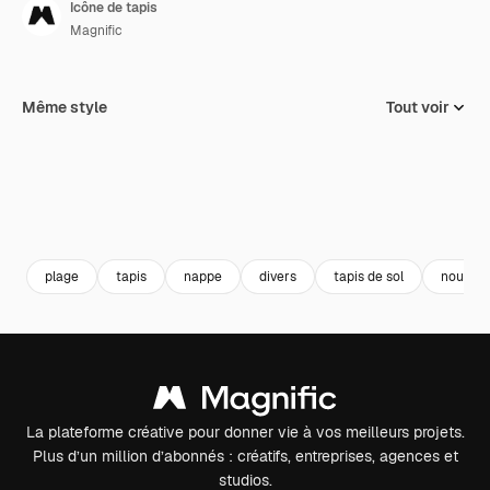
Icône de tapis
Magnific
Même style
Tout voir
plage
tapis
nappe
divers
tapis de sol
nourrit
La plateforme créative pour donner vie à vos meilleurs projets.
Plus d’un million d’abonnés : créatifs, entreprises, agences et
studios.