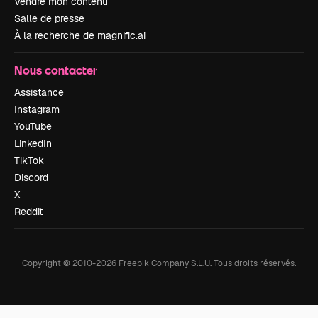
Vendre mon contenu
Salle de presse
À la recherche de magnific.ai
Nous contacter
Assistance
Instagram
YouTube
LinkedIn
TikTok
Discord
X
Reddit
Copyright © 2010-
2026
Freepik Company S.L.U.
Tous droits réservés
.