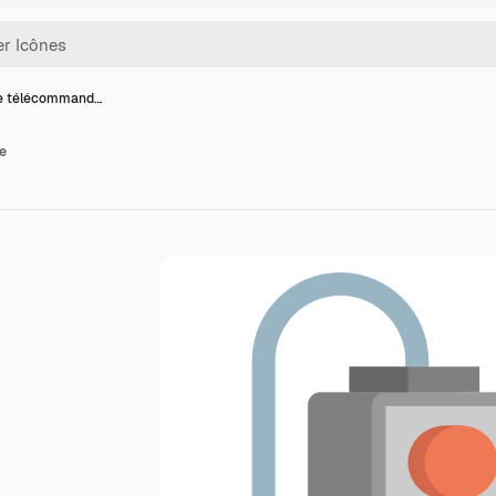
de télécommand…
e