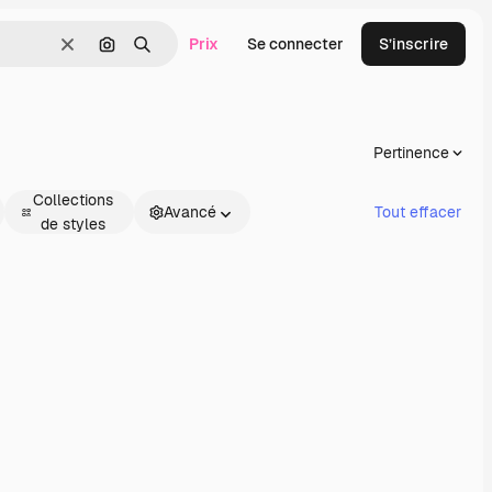
Prix
Se connecter
S’inscrire
Effacer
Rechercher par image
Rechercher
Pertinence
Collections
Avancé
Tout effacer
de styles