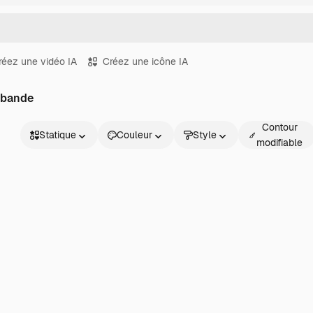
réez une vidéo IA
Créez une icône IA
 bande
Contour
Statique
Couleur
Style
modifiable
Statique
Animé
Sticker
Interface