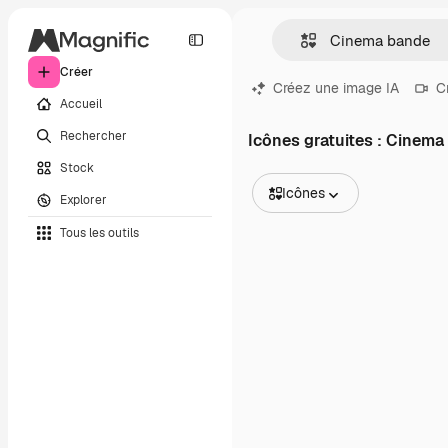
Créer
Créez une image IA
C
Accueil
Rechercher
Icônes gratuites : Cinema
Stock
Icônes
Explorer
Toutes les images
Tous les outils
Vecteurs
Illustrations
Photos
PSD
Modèles
Mockups
Vidéos
Clips de vidéo
Graphiques animés
Templates vidéos
Icônes
Modèles 3D
Polices