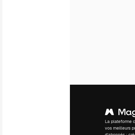
La plateforme c
vos meilleurs pr
d’abonnés : créa