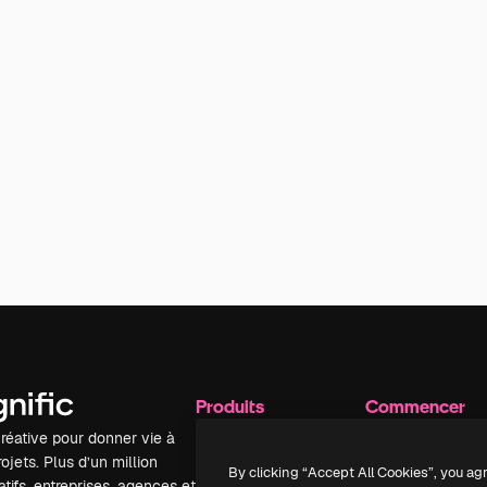
Produits
Commencer
réative pour donner vie à
Spaces
Academy
ojets. Plus d’un million
Assistant IA
Documentation
By clicking “Accept All Cookies”, you ag
tifs, entreprises, agences et