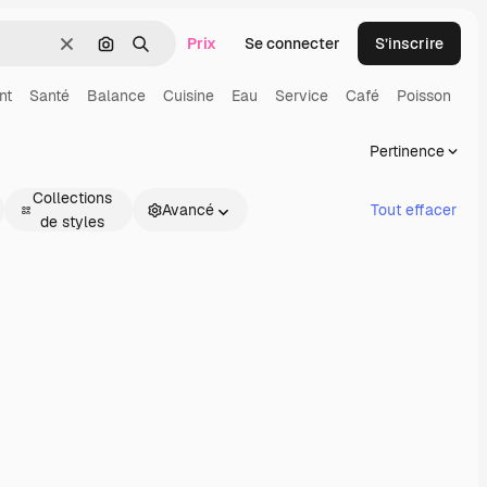
Prix
Se connecter
S’inscrire
Effacer
Rechercher par image
Rechercher
nt
Santé
Balance
Cuisine
Eau
Service
Café
Poisson
Pertinence
Collections
Avancé
Tout effacer
de styles