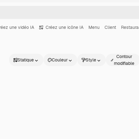
réez une vidéo IA
Créez une icône IA
Menu
Client
Restaura
Contour
Statique
Couleur
Style
modifiable
Statique
Animé
Sticker
Interface