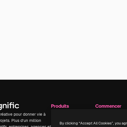
Produits
Commencer
réative pour donner vie à
Spaces
Academy
ojets. Plus d’un million
Assistant IA
Documentation
By clicking “Accept All Cookies”, you ag
tifs, entreprises, agences et