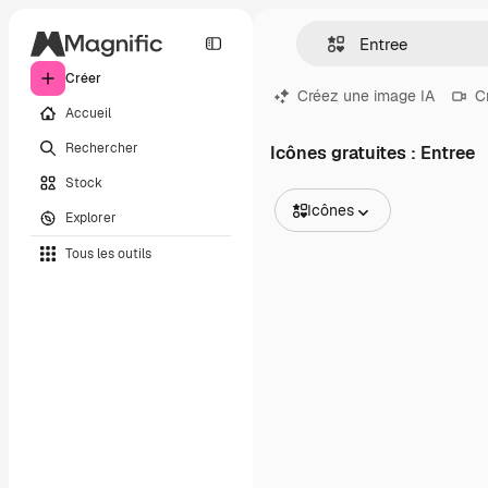
Créer
Créez une image IA
C
Accueil
Rechercher
Icônes gratuites : Entree
Stock
Icônes
Explorer
Toutes les images
Tous les outils
Vecteurs
Illustrations
Photos
PSD
Modèles
Mockups
Vidéos
Clips de vidéo
Graphiques animés
Templates vidéos
Icônes
Modèles 3D
Polices