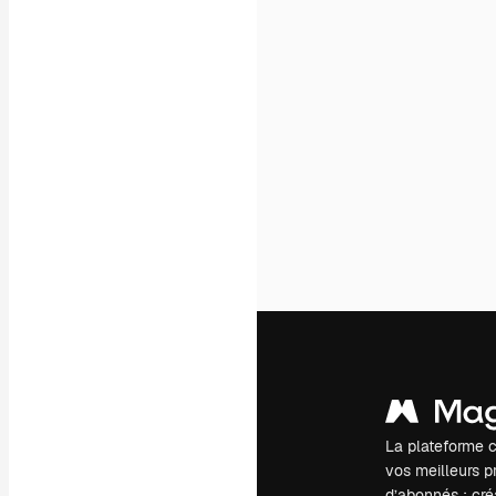
La plateforme c
vos meilleurs pr
d’abonnés : créa