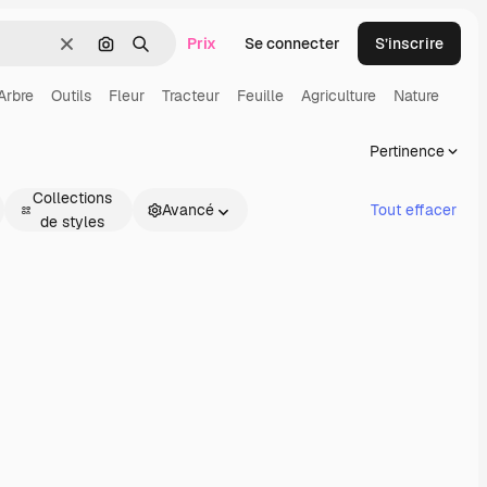
Prix
Se connecter
S’inscrire
Effacer
Rechercher par image
Rechercher
Arbre
Outils
Fleur
Tracteur
Feuille
Agriculture
Nature
Pertinence
Collections
Avancé
Tout effacer
de styles