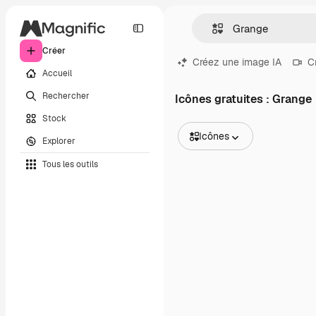
Créer
Créez une image IA
C
Accueil
Rechercher
Icônes gratuites : Grange
Stock
Icônes
Explorer
Toutes les images
Tous les outils
Vecteurs
Illustrations
Photos
PSD
Modèles
Mockups
Vidéos
Clips de vidéo
Graphiques animés
Templates vidéos
Icônes
Modèles 3D
Polices