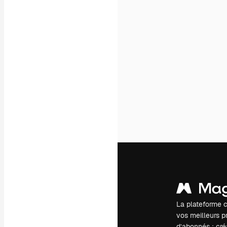
La plateforme c
vos meilleurs pr
d’abonnés : créa