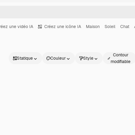
réez une vidéo IA
Créez une icône IA
Maison
Soleil
Chat
Contour
Statique
Couleur
Style
modifiable
Statique
Animé
Sticker
Interface