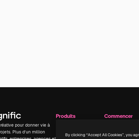
Produits
Commencer
réative pour donner vie à
Spaces
Academy
ojets. Plus d’un million
Assistant IA
Documentation
By clicking “Accept All Cookies”, you ag
tifs, entreprises, agences et