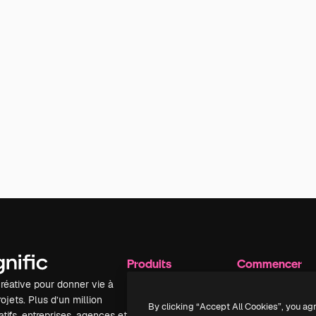
Produits
Commencer
réative pour donner vie à
Spaces
Academy
ojets. Plus d’un million
Assistant IA
Documentation
By clicking “Accept All Cookies”, you ag
tifs, entreprises, agences et