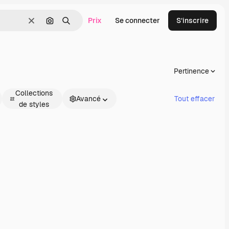
Prix
Se connecter
S’inscrire
Effacer
Rechercher par image
Rechercher
Pertinence
Collections
Avancé
Tout effacer
de styles