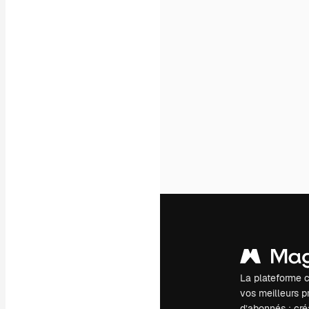
La plateforme c
vos meilleurs pr
d’abonnés : créa