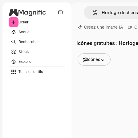
Créer
Créez une image IA
C
Accueil
Rechercher
Icônes gratuites : Horlog
Stock
Icônes
Explorer
Toutes les images
Tous les outils
Vecteurs
Illustrations
Photos
PSD
Modèles
Mockups
Vidéos
Clips de vidéo
Graphiques animés
Templates vidéos
Icônes
Modèles 3D
Polices