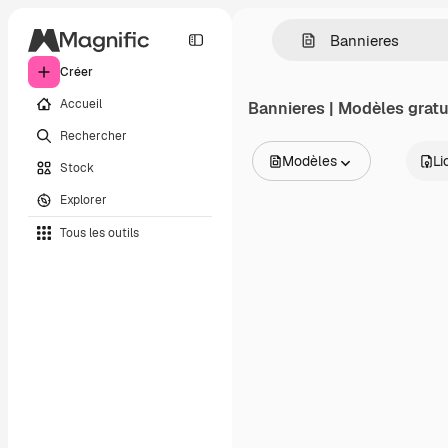
Créer
Accueil
Bannieres | Modèles gratu
Rechercher
Modèles
Li
Stock
Toutes les images
Explorer
Vecteurs
Illustrations
Tous les outils
Photos
PSD
Modèles
Mockups
Vidéos
Clips de vidéo
Graphiques animés
Templates vidéos
Icônes
Modèles 3D
Polices