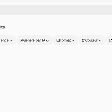
its
cence
Généré par IA
Format
Couleur