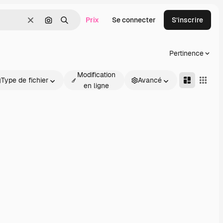
Prix
Se connecter
S’inscrire
Effacer
Rechercher par image
Rechercher
Pertinence
Modification
Type de fichier
Avancé
en ligne