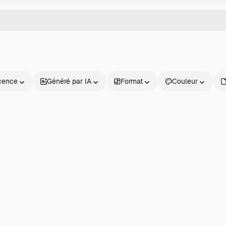
cence
Généré par IA
Format
Couleur