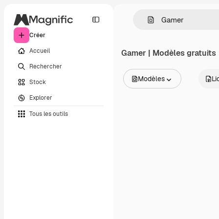
Créer
Accueil
Gamer | Modèles gratuits
Rechercher
Modèles
Li
Stock
Toutes les images
Explorer
Vecteurs
Illustrations
Tous les outils
Photos
PSD
Modèles
Mockups
Vidéos
Clips de vidéo
Graphiques animés
Templates vidéos
Icônes
Modèles 3D
Polices