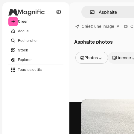
Créer
Créez une image IA
C
Accueil
Rechercher
Asphalte photos
Stock
Photos
Licence
Explorer
Toutes les images
Tous les outils
Vecteurs
Illustrations
Photos
PSD
Modèles
Mockups
Vidéos
Clips de vidéo
Graphiques animés
Templates vidéos
Icônes
Modèles 3D
Polices