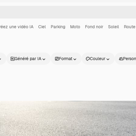
réez une vidéo IA
Ciel
Parking
Moto
Fond noir
Soleil
Route
Généré par IA
Format
Couleur
Perso
Produits
Commencer