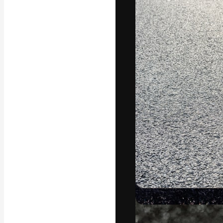
La plateforme c
vos meilleurs pr
d’abonnés : créa
studios.
Français
Copyright © 2010