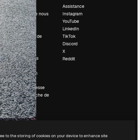
Prix
Assistance
À propos de nous
Instagram
Avis
YouTube
Carrières
LinkedIn
Tendances de
TikTok
recherche
Discord
Blog
X
Événements
Reddit
Slidesgo
Vendre mon
contenu
Salle de presse
À la recherche de
magnific.ai
ree to the storing of cookies on your device to enhance site