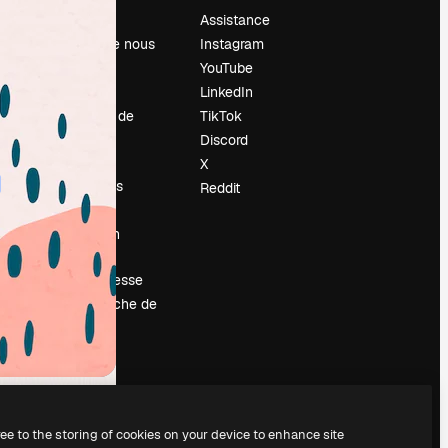
Prix
Assistance
À propos de nous
Instagram
Avis
YouTube
Carrières
LinkedIn
Tendances de
TikTok
recherche
Discord
Blog
X
Événements
Reddit
Slidesgo
Vendre mon
contenu
Salle de presse
À la recherche de
magnific.ai
ree to the storing of cookies on your device to enhance site