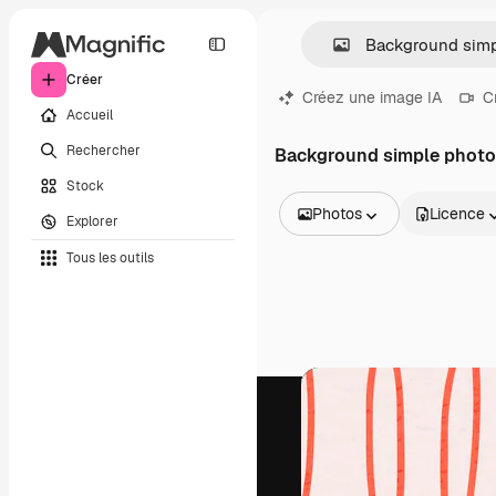
Créer
Créez une image IA
C
Accueil
Rechercher
Background simple phot
Stock
Photos
Licence
Explorer
Toutes les images
Tous les outils
Vecteurs
Illustrations
Photos
PSD
Modèles
Mockups
Vidéos
Clips de vidéo
Graphiques animés
Templates vidéos
Icônes
Modèles 3D
Polices