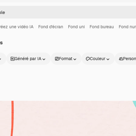
réez une vidéo IA
Fond d'écran
Fond uni
Fond bureau
Fond nu
os
Généré par IA
Format
Couleur
Perso
Produits
Commencer