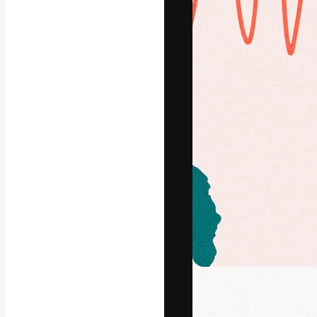
La plateforme c
vos meilleurs pr
d’abonnés : créa
studios.
Français
Copyright © 2010