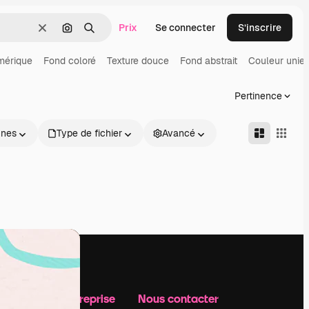
Prix
Se connecter
S’inscrire
Effacer
Rechercher par image
Rechercher
mérique
Fond coloré
Texture douce
Fond abstrait
Couleur unie
Pertinence
nnes
Type de fichier
Avancé
Notre entreprise
Nous contacter