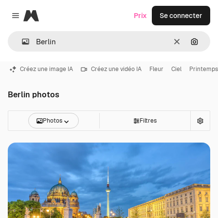
Magnific
Prix
Se connecter
Close menu
Effacer
Recher
Créez une image IA
Créez une vidéo IA
Fleur
Ciel
Printemps
Berlin photos
Photos
Filtres