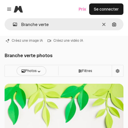
Magnific
Prix
Se connecter
Close menu
Effacer
Recher
Créez une image IA
Créez une vidéo IA
Branche verte photos
Photos
Filtres