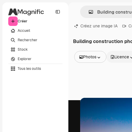
Créer
Créez une image IA
C
Accueil
Rechercher
Building construction ph
Stock
Photos
Licence
Explorer
Toutes les images
Tous les outils
Vecteurs
Illustrations
Photos
PSD
Modèles
Mockups
Vidéos
Clips de vidéo
Graphiques animés
Templates vidéos
Icônes
Modèles 3D
Polices