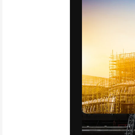
La plateforme c
vos meilleurs pr
d’abonnés : créa
studios.
Français
Copyright © 2010