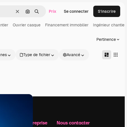
Prix
Se connecter
S’inscrire
Effacer
Rechercher par image
Rechercher
ntier
Ouvrier casque
Financement immobilier
Ingénieur chantier
Pertinence
nnes
Type de fichier
Avancé
Notre entreprise
Nous contacter