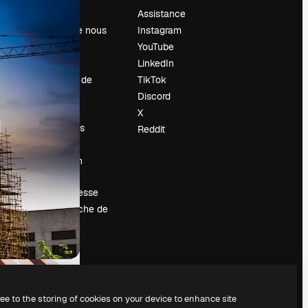
Prix
Assistance
À propos de nous
Instagram
Avis
YouTube
Carrières
LinkedIn
Tendances de
TikTok
recherche
Discord
Blog
X
Événements
Reddit
Slidesgo
Vendre mon
contenu
Salle de presse
À la recherche de
magnific.ai
ree to the storing of cookies on your device to enhance site