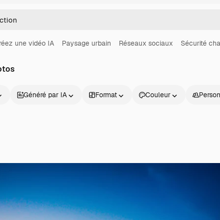
réez une vidéo IA
Paysage urbain
Réseaux sociaux
Sécurité cha
otos
Généré par IA
Format
Couleur
Perso
Produits
Commencer