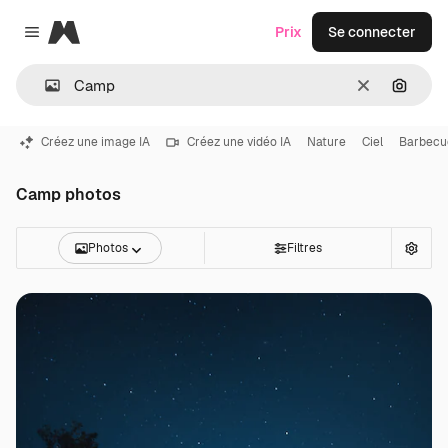
Magnific
Prix
Se connecter
Close menu
Effacer
Recher
Créez une image IA
Créez une vidéo IA
Nature
Ciel
Barbecu
Camp photos
Photos
Filtres