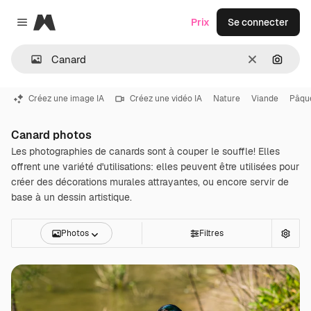
Magnific
Prix
Se connecter
Close menu
Effacer
Recher
Créez une image IA
Créez une vidéo IA
Nature
Viande
Pâqu
Canard photos
Les photographies de canards sont à couper le souffle! Elles
offrent une variété d'utilisations: elles peuvent être utilisées pour
créer des décorations murales attrayantes, ou encore servir de
base à un dessin artistique.
Photos
Filtres