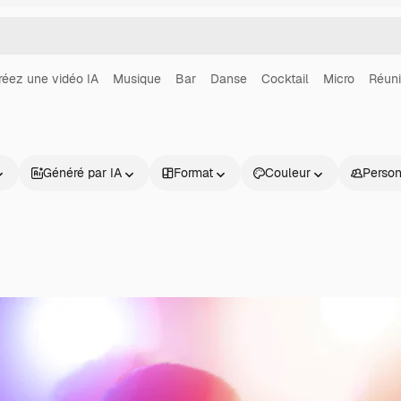
réez une vidéo IA
Musique
Bar
Danse
Cocktail
Micro
Réun
Généré par IA
Format
Couleur
Perso
Produits
Commencer