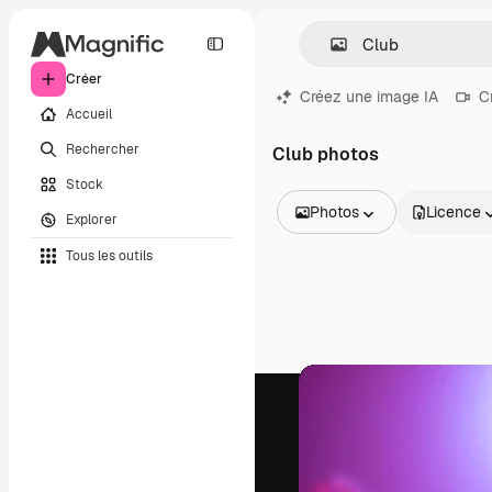
Créer
Créez une image IA
C
Accueil
Rechercher
Club photos
Stock
Photos
Licence
Explorer
Toutes les images
Tous les outils
Vecteurs
Illustrations
Photos
PSD
Modèles
Mockups
Vidéos
Clips de vidéo
Graphiques animés
Templates vidéos
Icônes
Modèles 3D
Polices