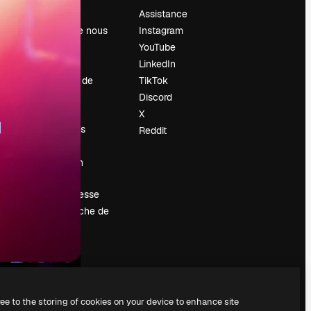
Prix
Assistance
À propos de nous
Instagram
Avis
YouTube
Carrières
LinkedIn
Tendances de
TikTok
recherche
Discord
Blog
X
Événements
Reddit
Slidesgo
Vendre mon
contenu
Salle de presse
À la recherche de
magnific.ai
ree to the storing of cookies on your device to enhance site