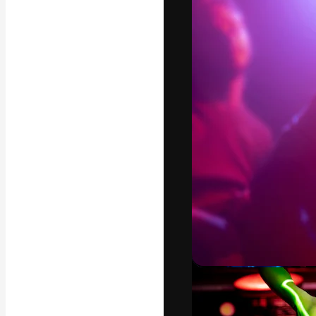
La plateforme c
vos meilleurs pr
d’abonnés : créa
studios.
Français
Copyright © 2010