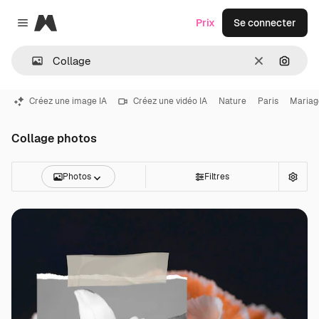
Magnific
Prix
Se connecter
Close menu
Effacer
Recher
Créez une image IA
Créez une vidéo IA
Nature
Paris
Mariag
Collage photos
Photos
Filtres