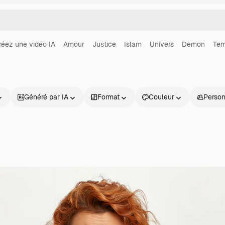
réez une vidéo IA
Amour
Justice
Islam
Univers
Demon
Tem
Généré par IA
Format
Couleur
Perso
Produits
Commencer