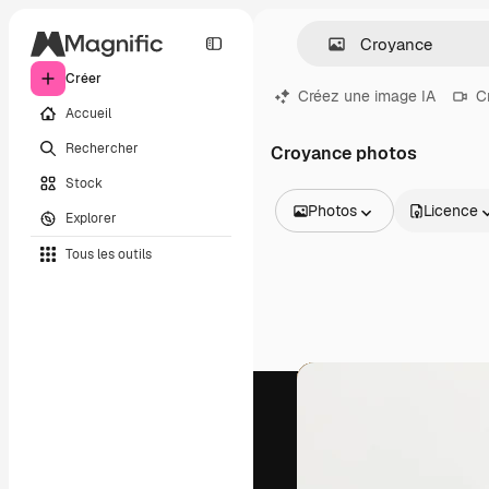
Créer
Créez une image IA
C
Accueil
Rechercher
Croyance photos
Stock
Photos
Licence
Explorer
Toutes les images
Tous les outils
Vecteurs
Illustrations
Photos
PSD
Modèles
Mockups
Vidéos
Clips de vidéo
Graphiques animés
Templates vidéos
Icônes
Modèles 3D
Polices