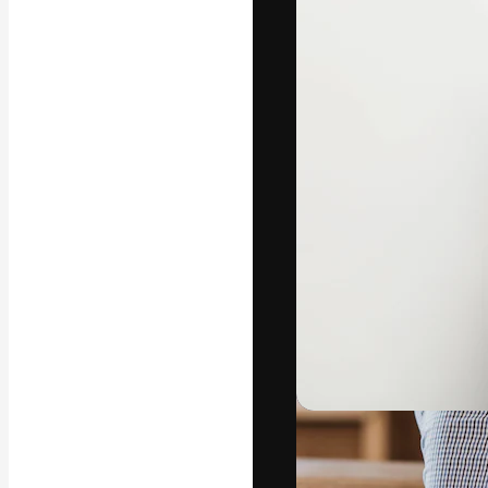
La plateforme c
vos meilleurs pr
d’abonnés : créa
studios.
Français
Copyright © 2010