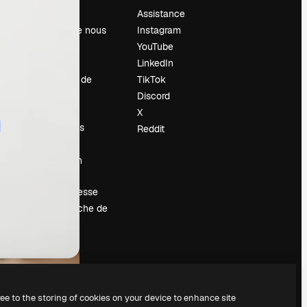
Prix
Assistance
À propos de nous
Instagram
Avis
YouTube
Carrières
LinkedIn
Tendances de
TikTok
recherche
Discord
Blog
X
Événements
Reddit
Slidesgo
Vendre mon
contenu
Salle de presse
À la recherche de
magnific.ai
ree to the storing of cookies on your device to enhance site