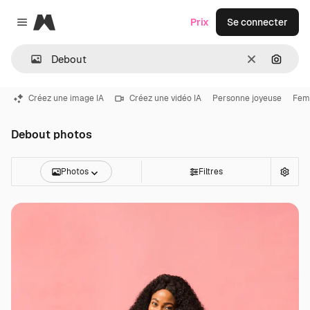
Magnific
Prix
Se connecter
Close menu
Effacer
Recher
Créez une image IA
Créez une vidéo IA
Personne joyeuse
Fem
Debout photos
Photos
Filtres