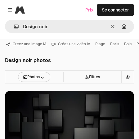
Magnific
Prix
Se connecter
Close menu
Effacer
Recher
Créez une image IA
Créez une vidéo IA
Plage
Paris
Bois
P
Design noir photos
Photos
Filtres