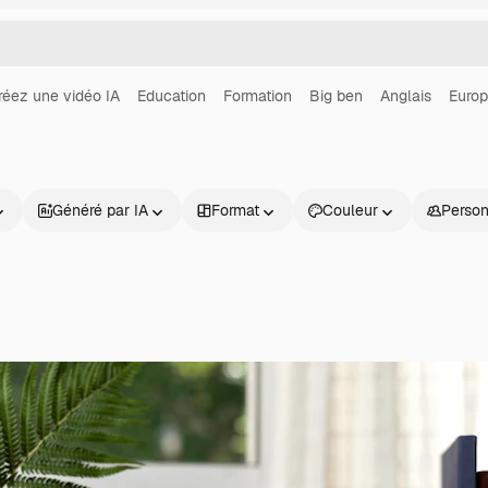
réez une vidéo IA
Education
Formation
Big ben
Anglais
Euro
Généré par IA
Format
Couleur
Perso
Produits
Commencer