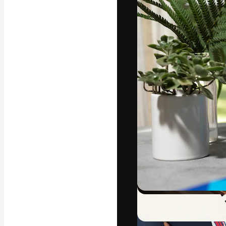
La plateforme c
vos meilleurs pr
d’abonnés : créa
studios.
Français
Copyright © 2010