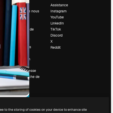
Prix
Assistance
À propos de nous
Instagram
Avis
YouTube
Carrières
LinkedIn
Tendances de
TikTok
recherche
Discord
Blog
X
Événements
Reddit
Slidesgo
Vendre mon
contenu
Salle de presse
À la recherche de
magnific.ai
ree to the storing of cookies on your device to enhance site