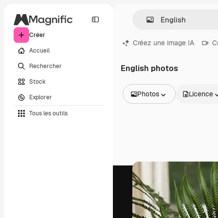
Créer
Créez une image IA
C
Accueil
Rechercher
English photos
Stock
Photos
Licence
Explorer
Toutes les images
Tous les outils
Vecteurs
Illustrations
Photos
PSD
Modèles
Mockups
Vidéos
Clips de vidéo
Graphiques animés
Templates vidéos
Icônes
Modèles 3D
Polices