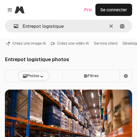
Magnific
Prix
Se connecter
Close menu
Effacer
Recher
Créez une image IA
Créez une vidéo IA
Service client
Dévelop
Entrepot logistique photos
Photos
Filtres