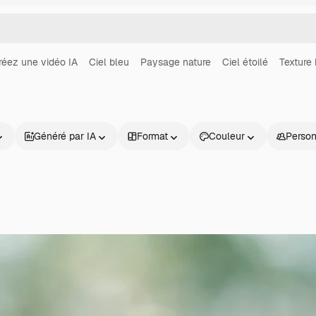
réez une vidéo IA
Ciel bleu
Paysage nature
Ciel étoilé
Texture 
Généré par IA
Format
Couleur
Perso
Produits
Commencer