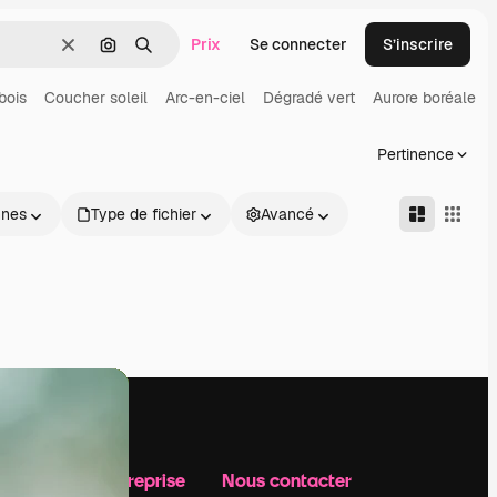
Prix
Se connecter
S’inscrire
Effacer
Rechercher par image
Rechercher
bois
Coucher soleil
Arc-en-ciel
Dégradé vert
Aurore boréale
Pertinence
nnes
Type de fichier
Avancé
Notre entreprise
Nous contacter