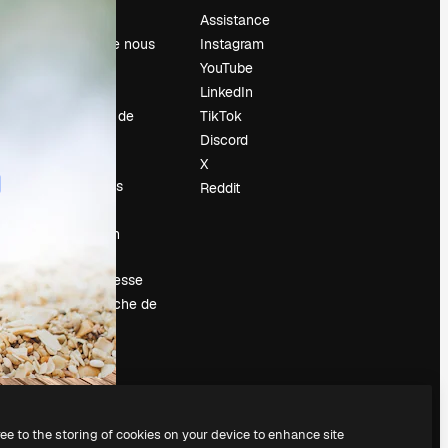
Prix
Assistance
À propos de nous
Instagram
Avis
YouTube
Carrières
LinkedIn
Tendances de
TikTok
recherche
Discord
Blog
X
Événements
Reddit
Slidesgo
Vendre mon
contenu
Salle de presse
À la recherche de
magnific.ai
ree to the storing of cookies on your device to enhance site