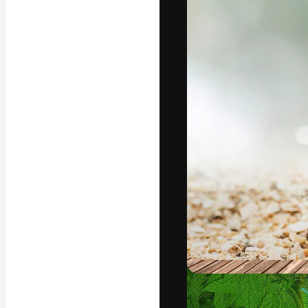
La plateforme c
vos meilleurs pr
d’abonnés : créa
studios.
Français
Copyright © 2010