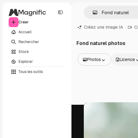
Créer
Créez une image IA
C
Accueil
Rechercher
Fond naturel photos
Stock
Photos
Licence
Explorer
Toutes les images
Tous les outils
Vecteurs
Illustrations
Photos
PSD
Modèles
Mockups
Vidéos
Clips de vidéo
Graphiques animés
Templates vidéos
Icônes
Modèles 3D
Polices