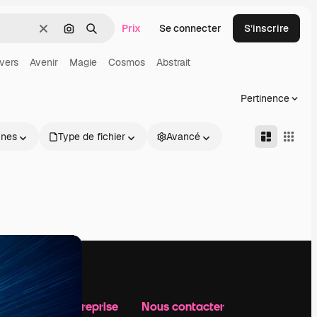
Prix
Se connecter
S’inscrire
Effacer
Rechercher par image
Rechercher
vers
Avenir
Magie
Cosmos
Abstrait
Pertinence
nnes
Type de fichier
Avancé
Notre entreprise
Nous contacter