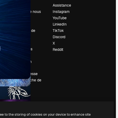
Prix
Assistance
À propos de nous
Instagram
Avis
YouTube
Carrières
LinkedIn
Tendances de
TikTok
recherche
Discord
Blog
X
Événements
Reddit
Slidesgo
Vendre mon
contenu
Salle de presse
À la recherche de
magnific.ai
ree to the storing of cookies on your device to enhance site