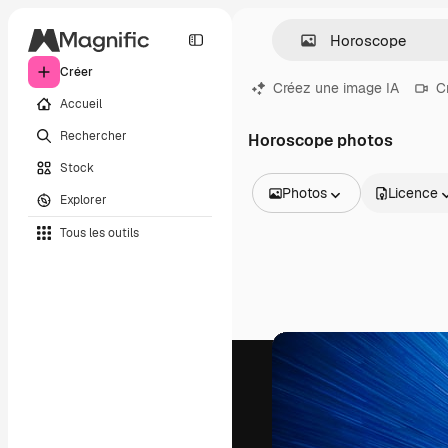
Créer
Créez une image IA
C
Accueil
Rechercher
Horoscope photos
Stock
Photos
Licence
Explorer
Toutes les images
Tous les outils
Vecteurs
Illustrations
Photos
PSD
Modèles
Mockups
Vidéos
Clips de vidéo
Graphiques animés
Templates vidéos
Icônes
Modèles 3D
Polices