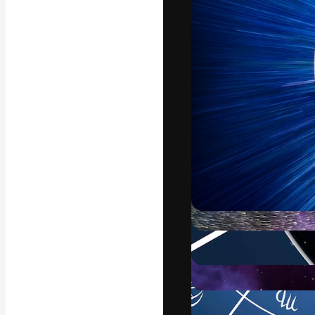
La plateforme c
vos meilleurs pr
d’abonnés : créa
studios.
Français
Copyright © 2010