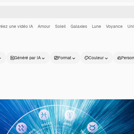
réez une vidéo IA
Amour
Soleil
Galaxies
Lune
Voyance
Uni
Généré par IA
Format
Couleur
Perso
Produits
Commencer