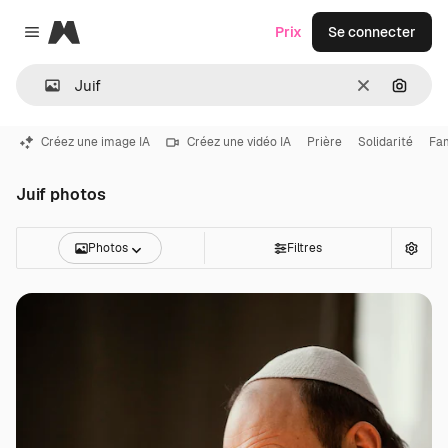
Magnific
Prix
Se connecter
Close menu
Effacer
Recher
Créez une image IA
Créez une vidéo IA
Prière
Solidarité
Fam
Juif photos
Photos
Filtres