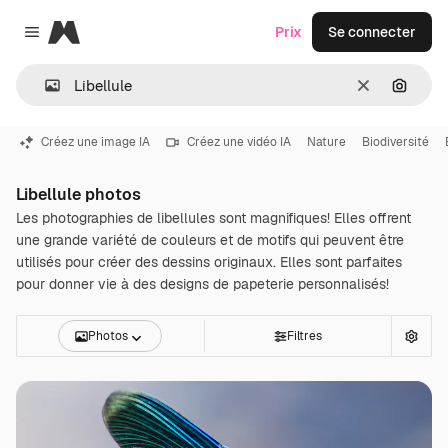
Magnific
Prix
Se connecter
Close menu
Effacer
Recher
Créez une image IA
Créez une vidéo IA
Nature
Biodiversité
Libellule photos
Les photographies de libellules sont magnifiques! Elles offrent
une grande variété de couleurs et de motifs qui peuvent être
utilisés pour créer des dessins originaux. Elles sont parfaites
pour donner vie à des designs de papeterie personnalisés!
Photos
Filtres