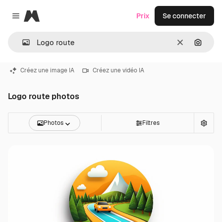
Magnific
Prix
Se connecter
Close menu
Effacer
Recher
Créez une image IA
Créez une vidéo IA
Logo route photos
Photos
Filtres