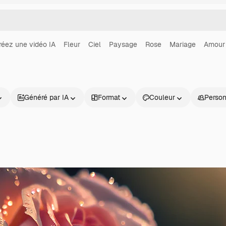
réez une vidéo IA
Fleur
Ciel
Paysage
Rose
Mariage
Amour
Généré par IA
Format
Couleur
Perso
Produits
Commencer