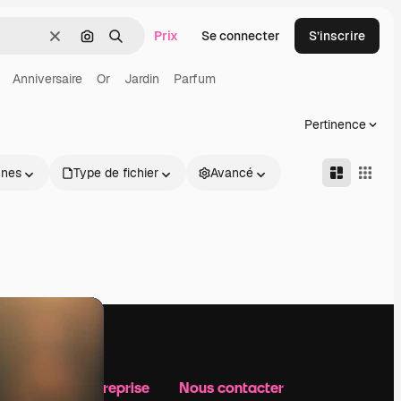
Prix
Se connecter
S’inscrire
Effacer
Rechercher par image
Rechercher
Anniversaire
Or
Jardin
Parfum
Pertinence
nnes
Type de fichier
Avancé
Notre entreprise
Nous contacter