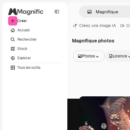
Créer
Créez une image IA
C
Accueil
Rechercher
Magnifique photos
Stock
Photos
Licence
Explorer
Toutes les images
Tous les outils
Vecteurs
Illustrations
Photos
PSD
Modèles
Mockups
Vidéos
Clips de vidéo
Graphiques animés
Templates vidéos
Icônes
Modèles 3D
Polices