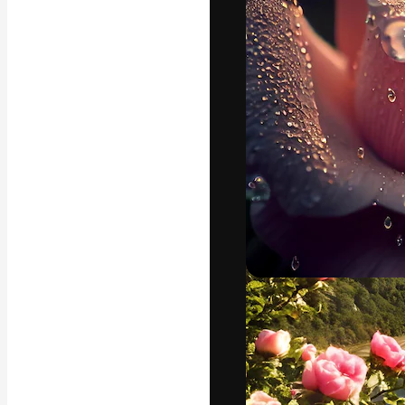
La plateforme c
vos meilleurs pr
d’abonnés : créa
studios.
Français
Copyright © 2010