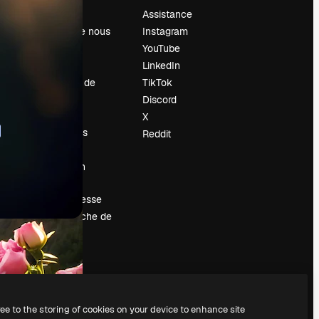
Prix
Assistance
À propos de nous
Instagram
Avis
YouTube
Carrières
LinkedIn
Tendances de
TikTok
recherche
Discord
Blog
X
Événements
Reddit
Slidesgo
Vendre mon
contenu
Salle de presse
À la recherche de
magnific.ai
ree to the storing of cookies on your device to enhance site