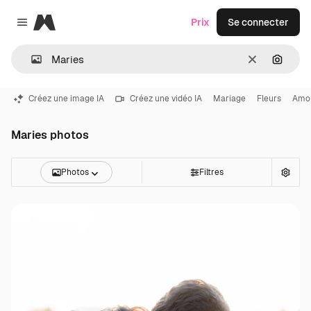
Magnific
Prix
Se connecter
Close menu
Effacer
Recher
Créez une image IA
Créez une vidéo IA
Mariage
Fleurs
Amo
Maries photos
Photos
Filtres