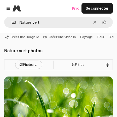
Magnific
Prix
Se connecter
Close menu
Effacer
Recher
Créez une image IA
Créez une vidéo IA
Paysage
Fleur
Ciel
Nature vert photos
Photos
Filtres