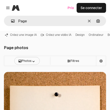
Magnific
Prix
Se connecter
Close menu
Effacer
Recher
Créez une image IA
Créez une vidéo IA
Design
Ordinateur
B
Page photos
Photos
Filtres