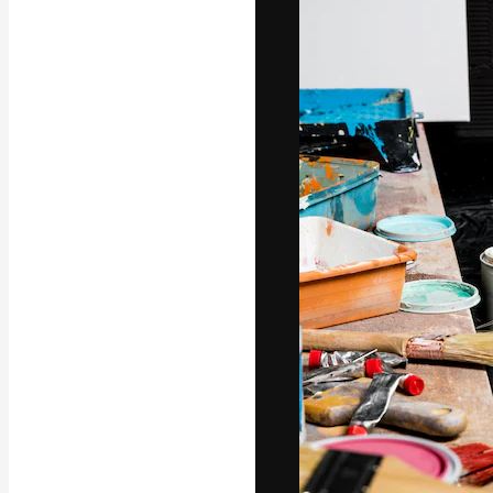
La plateforme c
vos meilleurs pr
d’abonnés : créa
studios.
Français
Copyright © 2010