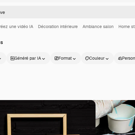
réez une vidéo IA
Décoration intérieure
Ambiance salon
Home st
os
Généré par IA
Format
Couleur
Perso
Produits
Commencer