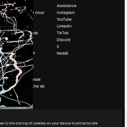
Prix
Assistance
À propos de nous
Instagram
Avis
YouTube
Carrières
LinkedIn
Tendances de
TikTok
recherche
Discord
Blog
X
Événements
Reddit
Slidesgo
Vendre mon
contenu
Salle de presse
À la recherche de
magnific.ai
ree to the storing of cookies on your device to enhance site