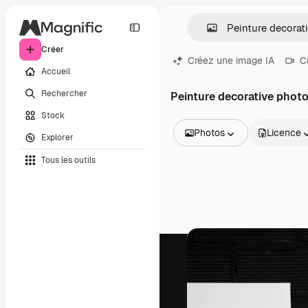
Créer
Créez une image IA
C
Accueil
Rechercher
Peinture decorative phot
Stock
Photos
Licence
Explorer
Toutes les images
Tous les outils
Vecteurs
Illustrations
Photos
PSD
Modèles
Mockups
Vidéos
Clips de vidéo
Graphiques animés
Templates vidéos
Icônes
Modèles 3D
Polices