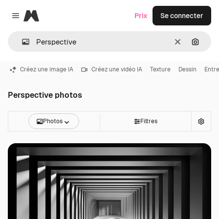
Magnific
Prix
Se connecter
Close menu
Effacer
Recher
Créez une image IA
Créez une vidéo IA
Texture
Dessin
Entre
Perspective photos
Photos
Filtres