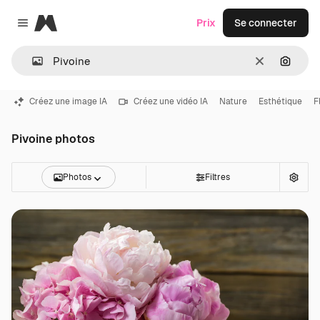
Magnific
Prix
Se connecter
Close menu
Effacer
Recher
Créez une image IA
Créez une vidéo IA
Nature
Esthétique
F
Pivoine photos
Photos
Filtres