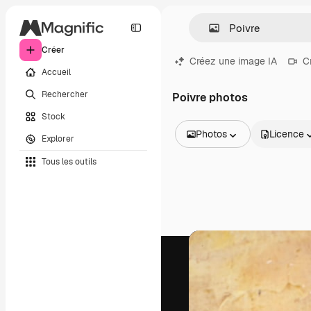
Créer
Créez une image IA
C
Accueil
Rechercher
Poivre photos
Stock
Photos
Licence
Explorer
Toutes les images
Tous les outils
Vecteurs
Illustrations
Photos
PSD
Modèles
Mockups
Vidéos
Clips de vidéo
Graphiques animés
Templates vidéos
Icônes
Modèles 3D
Polices