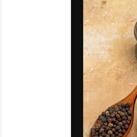
La plateforme c
vos meilleurs pr
d’abonnés : créa
studios.
Français
Copyright © 2010