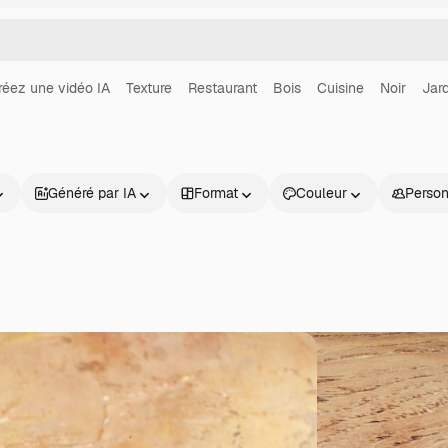
réez une vidéo IA
Texture
Restaurant
Bois
Cuisine
Noir
Jard
Généré par IA
Format
Couleur
Perso
Produits
Commencer