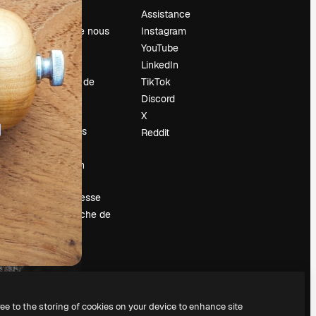
Prix
Assistance
À propos de nous
Instagram
Avis
YouTube
Carrières
LinkedIn
Tendances de
TikTok
recherche
Discord
Blog
X
Événements
Reddit
Slidesgo
Vendre mon
contenu
Salle de presse
À la recherche de
magnific.ai
ree to the storing of cookies on your device to enhance site