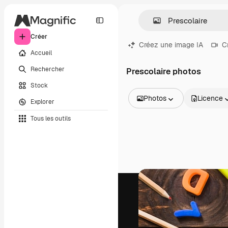
Créer
Créez une image IA
C
Accueil
Rechercher
Prescolaire photos
Stock
Photos
Licence
Explorer
Toutes les images
Tous les outils
Vecteurs
Illustrations
Photos
PSD
Modèles
Mockups
Vidéos
Clips de vidéo
Graphiques animés
Templates vidéos
Icônes
Modèles 3D
Polices