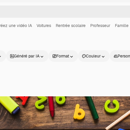
réez une vidéo IA
Voitures
Rentrée scolaire
Professeur
Famille
Généré par IA
Format
Couleur
Perso
Produits
Commencer