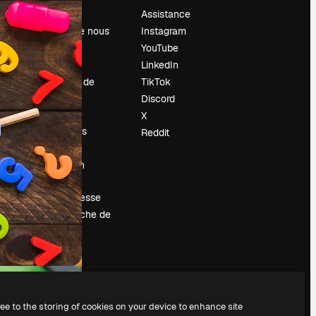
Prix
Assistance
À propos de nous
Instagram
Avis
YouTube
Carrières
LinkedIn
Tendances de
TikTok
recherche
Discord
Blog
X
Événements
Reddit
Slidesgo
Vendre mon
contenu
Salle de presse
À la recherche de
magnific.ai
ree to the storing of cookies on your device to enhance site