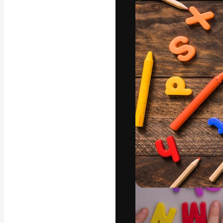
La plateforme c
vos meilleurs pr
d’abonnés : créa
studios.
Français
Copyright © 2010