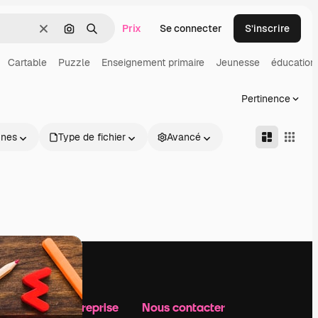
Prix
Se connecter
S’inscrire
Effacer
Rechercher par image
Rechercher
Cartable
Puzzle
Enseignement primaire
Jeunesse
éducation
Pertinence
nnes
Type de fichier
Avancé
Notre entreprise
Nous contacter