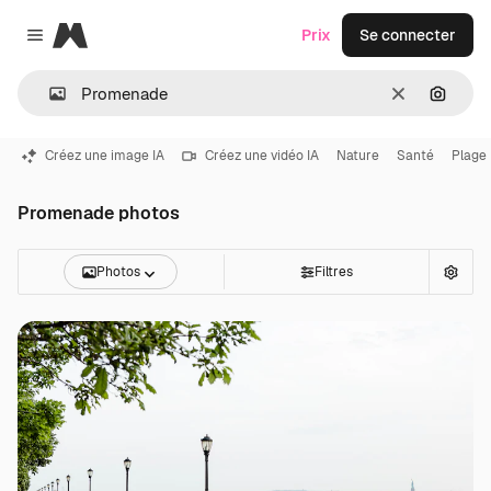
Magnific
Prix
Se connecter
Close menu
Effacer
Recher
Créez une image IA
Créez une vidéo IA
Nature
Santé
Plage
Promenade photos
Photos
Filtres