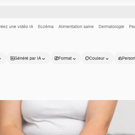
réez une vidéo IA
Eczéma
Alimentation saine
Dermatologie
Pe
Généré par IA
Format
Couleur
Perso
Produits
Commencer