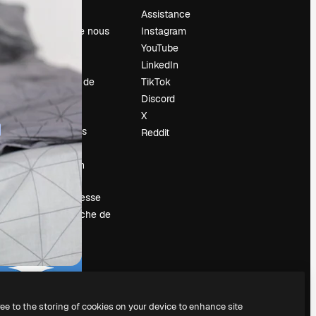
Prix
Assistance
À propos de nous
Instagram
Avis
YouTube
Carrières
LinkedIn
Tendances de
TikTok
recherche
Discord
Blog
X
Événements
Reddit
Slidesgo
Vendre mon
contenu
Salle de presse
À la recherche de
magnific.ai
ree to the storing of cookies on your device to enhance site