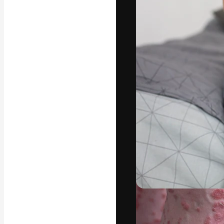
La plateforme c
vos meilleurs pr
d’abonnés : créa
studios.
Français
Copyright © 2010