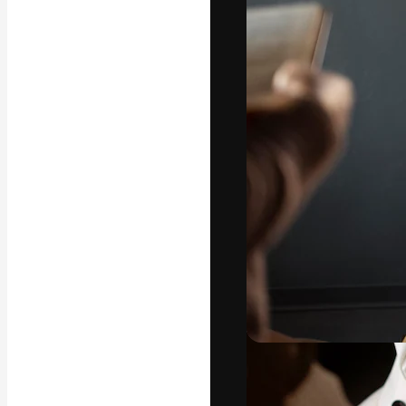
La plateforme c
vos meilleurs pr
d’abonnés : créa
studios.
Français
Copyright © 2010