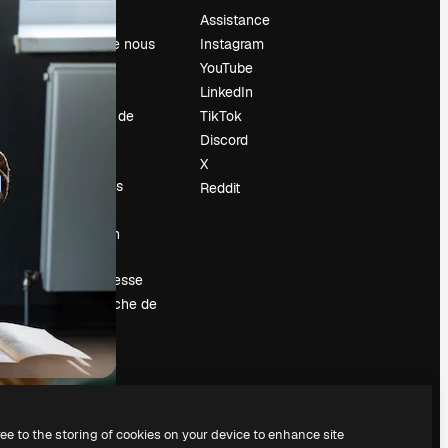
Prix
Assistance
À propos de nous
Instagram
Avis
YouTube
Carrières
LinkedIn
Tendances de
TikTok
recherche
Discord
Blog
X
Événements
Reddit
Slidesgo
Vendre mon
contenu
Salle de presse
À la recherche de
magnific.ai
ree to the storing of cookies on your device to enhance site