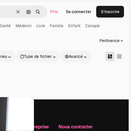
Prix
Se connecter
S’inscrire
Effacer
Rechercher par image
Rechercher
Santé
Médecin
Livre
Famille
Enfant
Canapé
Pertinence
nnes
Type de fichier
Avancé
Notre entreprise
Nous contacter