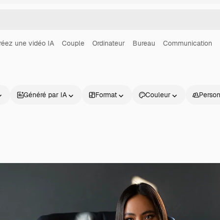
réez une vidéo IA
Couple
Ordinateur
Bureau
Communication
Généré par IA
Format
Couleur
Perso
Produits
Commencer