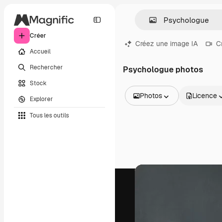
Créer
Créez une image IA
C
Accueil
Rechercher
Psychologue photos
Stock
Photos
Licence
Explorer
Toutes les images
Tous les outils
Vecteurs
Illustrations
Photos
PSD
Modèles
Mockups
Vidéos
Clips de vidéo
Graphiques animés
Templates vidéos
Icônes
Modèles 3D
Polices