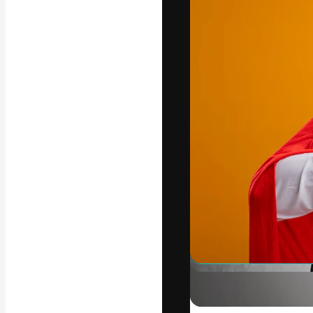
La plateforme c
vos meilleurs pr
d’abonnés : créa
studios.
Français
Copyright © 2010