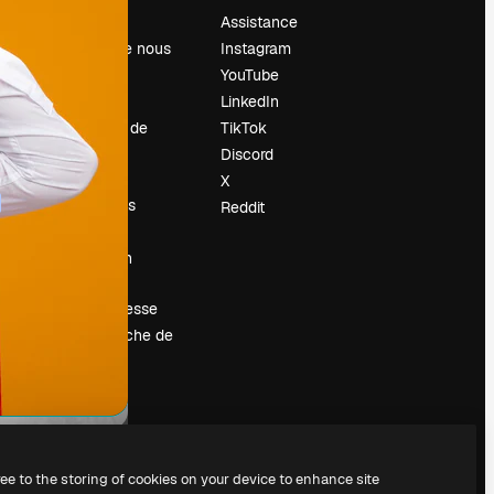
Prix
Assistance
À propos de nous
Instagram
Avis
YouTube
Carrières
LinkedIn
Tendances de
TikTok
recherche
Discord
Blog
X
Événements
Reddit
Slidesgo
Vendre mon
contenu
Salle de presse
À la recherche de
magnific.ai
ree to the storing of cookies on your device to enhance site