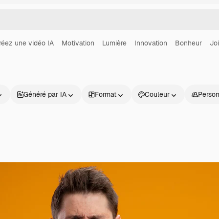
réez une vidéo IA
Motivation
Lumière
Innovation
Bonheur
Jo
Généré par IA
Format
Couleur
Perso
Produits
Commencer