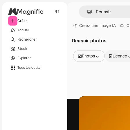
Créer
Créez une image IA
C
Accueil
Rechercher
Reussir photos
Stock
Photos
Licence
Explorer
Toutes les images
Tous les outils
Vecteurs
Illustrations
Photos
PSD
Modèles
Mockups
Vidéos
Clips de vidéo
Graphiques animés
Templates vidéos
Icônes
Modèles 3D
Polices