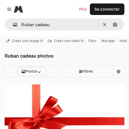
Magnific
Prix
Se connecter
Close menu
Effacer
Recher
Créez une image IA
Créez une vidéo IA
Fleur
Mariage
Noel
Ruban cadeau photos
Photos
Filtres