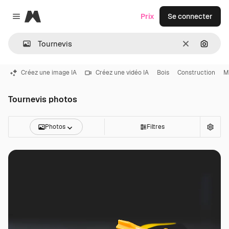
Magnific
Prix
Se connecter
Close menu
Effacer
Recher
Créez une image IA
Créez une vidéo IA
Bois
Construction
M
Tournevis photos
Photos
Filtres