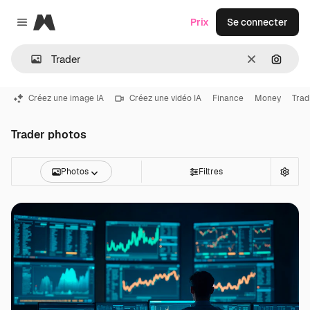
Magnific
Prix
Se connecter
Close menu
Effacer
Recher
Créez une image IA
Créez une vidéo IA
Finance
Money
Trad
Trader photos
Photos
Filtres