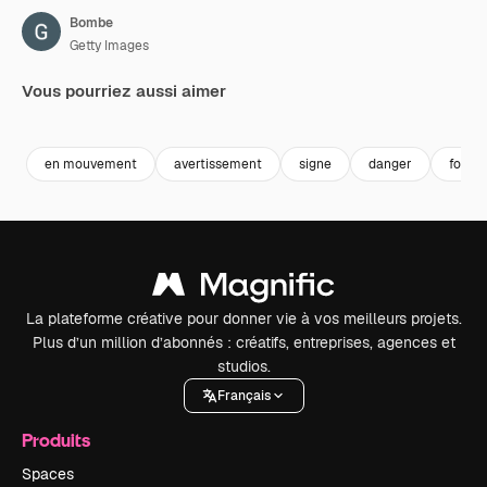
Bombe
Getty Images
Vous pourriez aussi aimer
Premium
Premium
Premium
Premium
en mouvement
avertissement
signe
danger
fond
La plateforme créative pour donner vie à vos meilleurs projets.
Plus d’un million d’abonnés : créatifs, entreprises, agences et
studios.
Français
Produits
Spaces