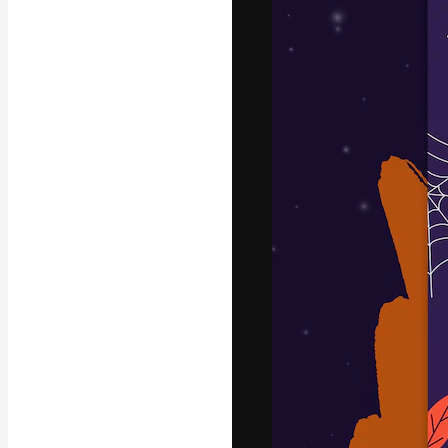
La plateforme c
vos meilleurs pr
d’abonnés : créa
studios.
Français
Copyright © 2010