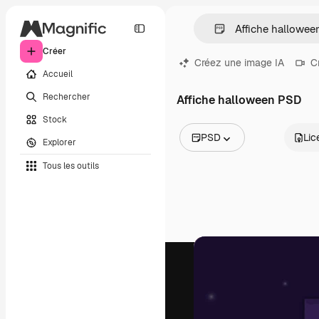
Créer
Créez une image IA
C
Accueil
Rechercher
Affiche halloween PSD
Stock
PSD
Lic
Explorer
Toutes les images
Tous les outils
Vecteurs
Illustrations
Photos
PSD
Modèles
Mockups
Vidéos
Clips de vidéo
Graphiques animés
Templates vidéos
Icônes
Modèles 3D
Polices