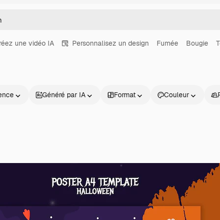
réez une vidéo IA
Personnalisez un design
Fumée
Bougie
T
ence
Généré par IA
Format
Couleur
Produits
Commencer