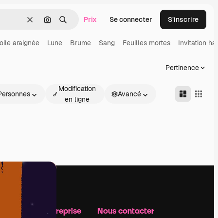
Prix
Se connecter
S’inscrire
Effacer
Rechercher par image
Rechercher
oile araignée
Lune
Brume
Sang
Feuilles mortes
Invitation h
Pertinence
Modification
Personnes
Avancé
en ligne
Notre entreprise
Nous contacter