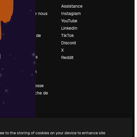
Prix
Assistance
À propos de nous
Instagram
Avis
YouTube
Carrières
LinkedIn
Tendances de
TikTok
recherche
Discord
Blog
X
Événements
Reddit
Slidesgo
Vendre mon
contenu
Salle de presse
À la recherche de
magnific.ai
ree to the storing of cookies on your device to enhance site